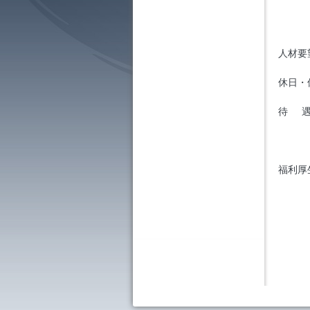
人材
休日・
中国
待
① 
③
福利厚
② 
③ 