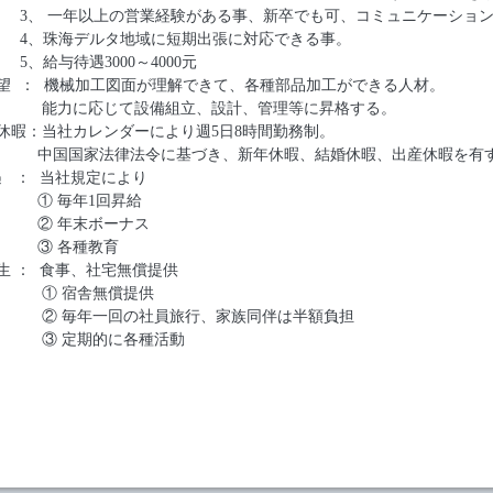
3、
一年以上の営業経験がある事、新卒でも可、コミュニケーショ
4、
珠海デルタ地域に短期出張に対応できる事。
5、
給与待遇
3000～4000
元
要望
： 機械加工
図面が理解できて、各種部品加工ができる人材。
能力に応じて設備組立、設計、管理等に昇格する。
休暇
：当社カレンダーにより週5日8時間勤務制。
国家法律法令に基づき、新年休暇、結婚休暇、出産休暇を有
遇
：
当社規定
により
毎年1回昇給
②
年末ボーナス
 各種教育
生
： 食事、社宅無償提供
① 宿舎無償提供
毎年一回の社員旅行、家族同伴は半額負担
定期的に各種活動