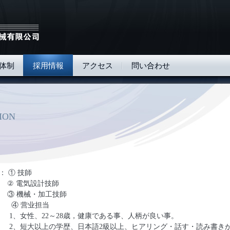
体制
採用情報
アクセス
問い合わせ
ION
：
①
技師
②
電気設計技師
③ 機械・加工技師
④ 营业担当
1、
女性、
22
～28
歳，健康である事、
人柄が良い事。
2、
短大以上の学歴、日本語2級以上、ヒアリング・話す・読み書き