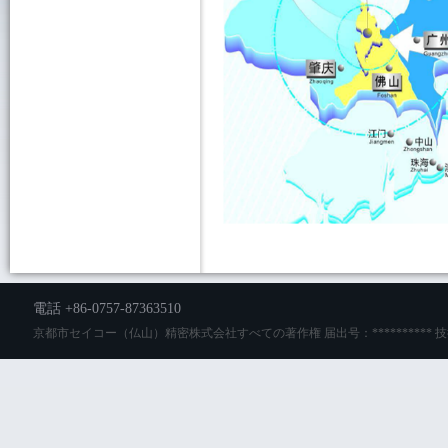
電話 +86-0757-87363510
京都市セイコー（仏山）精密株式会社すべての著作権 届出号：**********