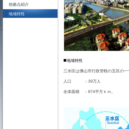
他拠点紹介
地域特性
■
地域特性
三水区は佛山市行政管轄の五区の一
人口 ：39万人
全体面積 ：
874
平方ｋｍ。